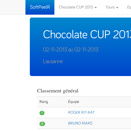
SoftPeelR
Chocolate CUP 2013
Tours
É
Chocolate CUP 201
02-11-2013 au 02-11-2013
Lausanne
Classement général
Rang
Équipe
ROGER KIT-KAT
1
BRUNO MARS
2