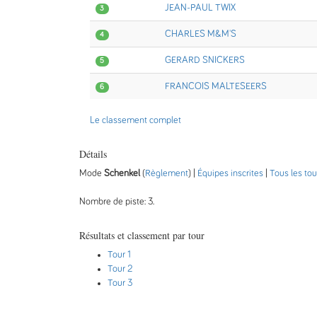
JEAN-PAUL TWIX
3
CHARLES M&M'S
4
GERARD SNICKERS
5
FRANCOIS MALTESEERS
6
Le classement complet
Détails
Mode
Schenkel
(
Règlement
) |
Équipes inscrites
|
Tous les tou
Nombre de piste: 3.
Résultats et classement par tour
Tour 1
Tour 2
Tour 3