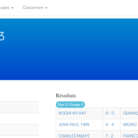
quipes
Classement
3
Résultats
Tour 1 / Groupe 1
ROGER KIT-KAT
9 - 0
GERARD
JEAN-PAUL TWIX
6 - 4
BRUNO
CHARLES M&M'S
7 - 2
FRANCO