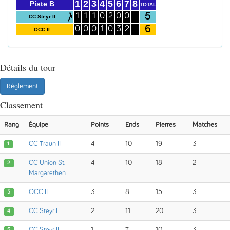
1
2
3
4
5
6
7
8
Piste B
TOTAL
5
1
1
1
0
2
0
0
CC Steyr II
6
0
0
0
1
0
3
2
OCC II
Détails du tour
Règlement
Classement
Rang
Équipe
Points
Ends
Pierres
Matches
CC Traun II
4
10
19
3
1
CC Union St.
4
10
18
2
2
Margarethen
OCC II
3
8
15
3
3
CC Steyr I
2
11
20
3
4
CC Steyr II
1
7
10
3