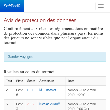
SoftPeelR
Toggle
naviga
Avis de protection des données
Conformément aux récentes réglementations en matière
de protection des données dans plusieurs pays, les noms
des joueurs ne sont visibles que par l'organisateur du
tournoi.
Gander Voyages
Résulats au cours du tournoi
Tour
Piste
Score
Adversaire
Date
2
Piste
6 - 1
MJL Rossier
samedi 23 novembre
5
2019 17:20 CET
3
Piste
2 - 6
Nicolas Zulauff
samedi 23 novembre
3
2019 19:00 CET