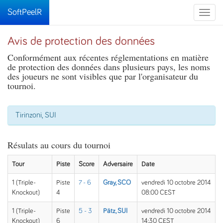
SoftPeelR
Toggle
naviga
Avis de protection des données
Conformément aux récentes réglementations en matière
de protection des données dans plusieurs pays, les noms
des joueurs ne sont visibles que par l'organisateur du
tournoi.
Tirinzoni, SUI
Résulats au cours du tournoi
Tour
Piste
Score
Adversaire
Date
1 (Triple-
Piste
7 - 6
Gray, SCO
vendredi 10 octobre 2014
Knockout)
4
08:00 CEST
1 (Triple-
Piste
5 - 3
Pätz, SUI
vendredi 10 octobre 2014
Knockout)
6
14:30 CEST