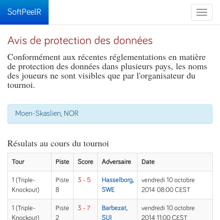
SoftPeelR
Toggle
naviga
Avis de protection des données
Conformément aux récentes réglementations en matière
de protection des données dans plusieurs pays, les noms
des joueurs ne sont visibles que par l'organisateur du
tournoi.
Moen-Skaslien, NOR
Résulats au cours du tournoi
Tour
Piste
Score
Adversaire
Date
1 (Triple-
Piste
3 - 5
Hasselborg,
vendredi 10 octobre
Knockout)
8
SWE
2014 08:00 CEST
1 (Triple-
Piste
3 - 7
Barbezat,
vendredi 10 octobre
Knockout)
2
SUI
2014 11:00 CEST