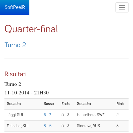
SoftPeelR
Toggle
naviga
Quarter-final
Turno 2
Risultati
Turno 2
11-10-2014 - 21H30
Squadra
Sasso
Ends
Squadra
Rink
Jäggi, SUI
6 - 7
5 - 3
Hasselborg, SWE
2
Feltscher, SUI
8 - 6
5 - 3
Sidorova, RUS
3