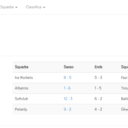
Squadra
Classifica
Squadra
Sasso
Ends
Squ
Ice Rockets
8 - 5
5 - 3
Fazi
Albatros
1 - 6
1 - 5
Tor
Softclub
12 - 3
6 - 2
Balt
Petardy
9 - 2
4 - 2
Gliw