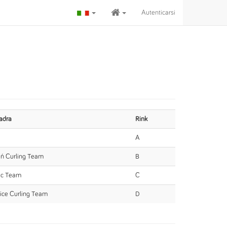
Autenticarsi
adra
Rink
A
uń Curling Team
B
ic Team
C
ice Curling Team
D