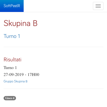
SoftPeelR
Toggle
naviga
Skupina B
Turno 1
Risultati
Turno 1
27-09-2019 - 17H00
Gruppo Skupina B
Gioco 4