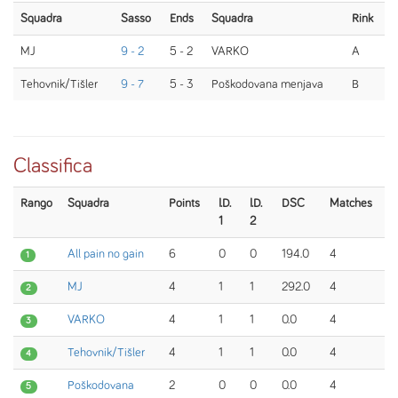
Squadra
Sasso
Ends
Squadra
Rink
MJ
9 - 2
5 - 2
VARKO
A
Tehovnik/Tišler
9 - 7
5 - 3
Poškodovana menjava
B
Classifica
Rango
Squadra
Points
I.D.
I.D.
DSC
Matches
1
2
All pain no gain
6
0
0
194.0
4
1
MJ
4
1
1
292.0
4
2
VARKO
4
1
1
0.0
4
3
Tehovnik/Tišler
4
1
1
0.0
4
4
Poškodovana
2
0
0
0.0
4
5