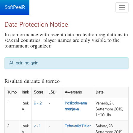
SoftPeelR
Toggle
naviga
Data Protection Notice
In conformance with recent data protection regulations in
several countries, player names are only visible to the
tournament organizer.
All pain no gain
Risultati durante il torneo
Turno
Rink
Score
LSD
Avversario
Date
1
Rink
9 - 2
-
Poškodovana
Venerdì, 27.
A
menjava
Settembre 2019,
17:00 Uhr
2
Rink
7 - 1
-
Tehovnik/Tišler
Sabato, 28.
A
Settembre 2019,