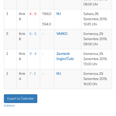
08:00 Uhr
3
Rink
4 - 6
1166.0
MJ
Sabato, 28.
B
-
Settembre 2019,
594.0
12:45 Uhr
5
Rink
6 - 5
-
VARKO
Domenica, 29.
B
Settembre 2019,
08:00 Uhr
2
Rink
9 - 4
-
Zavrtanik
Domenica, 29.
B
Drglin/Čulić
Settembre 2019,
13:00 Uhr
2
Rink
7 - 2
-
MJ
Domenica, 29.
A
Settembre 2019,
16:00 Uhr
Export to Calendar
Indietro