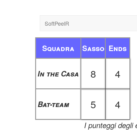
SoftPeelR
Squadra
Sasso
Ends
8
4
In the Casa
5
4
Bat-team
I punteggi degli