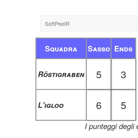
SoftPeelR
Squadra
Sasso
Ends
5
3
Röstigraben
6
5
L'igloo
I punteggi degli