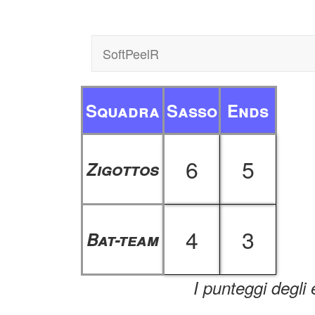
SoftPeelR
Squadra
Sasso
Ends
6
5
Zigottos
4
3
Bat-team
I punteggi degli