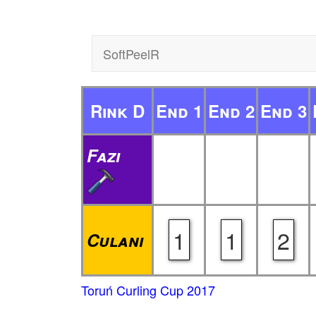
SoftPeelR
Rink D
End 1
End 2
End 3
Fazi
1
1
2
Culani
Toruń Curling Cup 2017