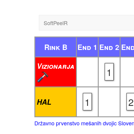
SoftPeelR
Rink B
End 1
End 2
End
Vizionarja
1
1
2
HAL
Državno prvenstvo mešanih dvojic Sloven