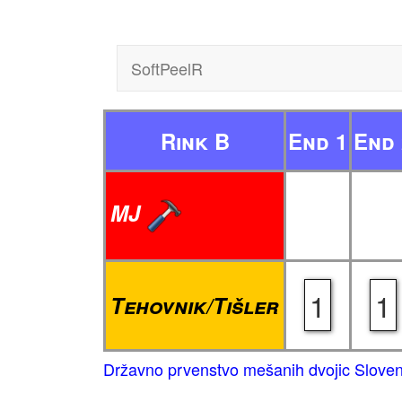
SoftPeelR
Rink B
End 1
End 
MJ
1
1
Tehovnik/Tišler
Državno prvenstvo mešanih dvojic Sloven