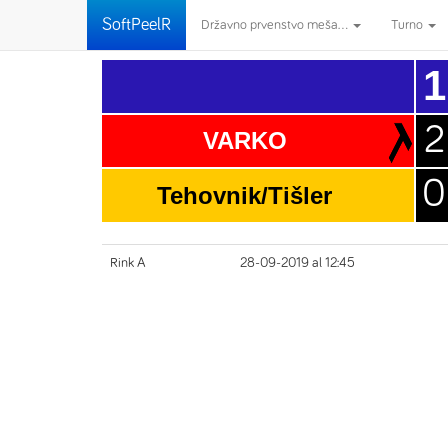
SoftPeelR
Državno prvenstvo meša...
Turno
1
2
VARKO
0
Tehovnik/Tišler
Rink A
28-09-2019 al 12:45