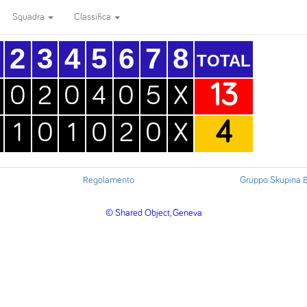
Squadra
Classifica
2
3
4
5
6
7
8
TOTAL
13
0
2
0
4
0
5
X
4
1
0
1
0
2
0
X
Regolamento
Gruppo Skupina 
© Shared Object, Geneva