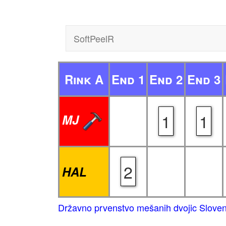
SoftPeelR
Rink A
End 1
End 2
End 3
1
1
MJ
2
HAL
Državno prvenstvo mešanih dvojic Sloven