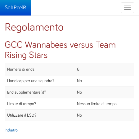
SoftPeelR
Toggle
naviga
Regolamento
GCC Wannabees versus Team
Rising Stars
Numero di ends
6
Handicap per una squadra?
No
End supplementare(i)?
No
Limite di tempo?
Nessun limite di tempo
Utilizzare il LSD?
No
Indietro