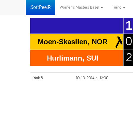
SoftPeelR
Women's Masters Basel
Turno
1
0
Moen-Skaslien, NOR
2
Hurlimann, SUI
Rink 8
10-10-2014 al 17:00