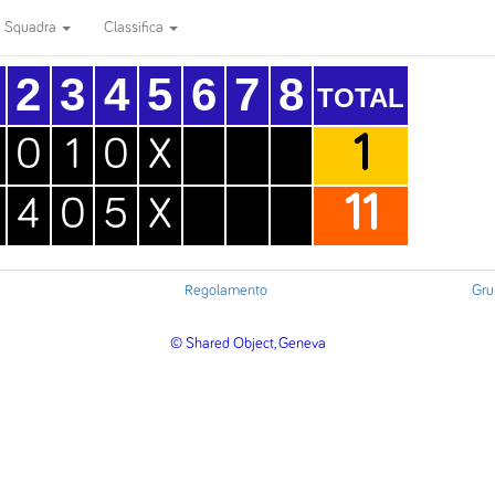
Squadra
Classifica
2
3
4
5
6
7
8
TOTAL
1
0
1
0
X
11
4
0
5
X
Regolamento
Gru
© Shared Object, Geneva