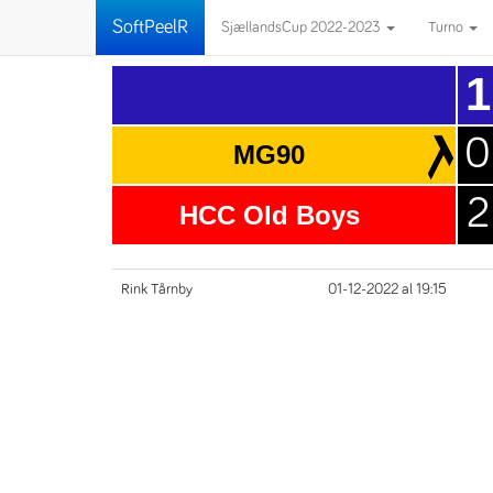
SoftPeelR
SjællandsCup 2022-2023
Turno
1
0
MG90
2
HCC Old Boys
Rink Tårnby
01-12-2022 al 19:15