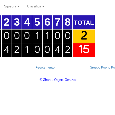
Squadra
Classifica
2
3
4
5
6
7
8
TOTAL
2
0
0
0
1
1
0
0
15
4
2
1
0
0
4
2
Regolamento
Gruppo Round Ro
© Shared Object, Geneva