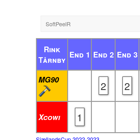
SoftPeelR
Rink
End 1
End 2
End 3
Tårnby
MG90
2
2
1
Xcowi
SjællandsCup 2022-2023