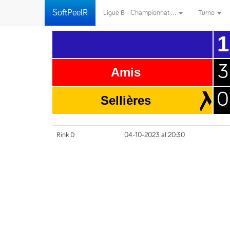
SoftPeelR
Ligue B - Championnat ...
Turno
1
3
Amis
0
Sellières
Rink D
04-10-2023 al 20:30