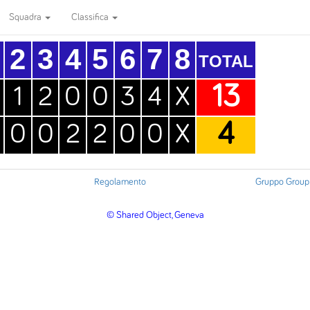
Squadra
Classifica
2
3
4
5
6
7
8
TOTAL
13
1
2
0
0
3
4
X
4
0
0
2
2
0
0
X
Regolamento
Gruppo Group
© Shared Object, Geneva