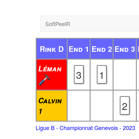
SoftPeelR
Rink D
End 1
End 2
End 3
Léman
3
1
Calvin
2
1
Ligue B - Championnat Genevois - 2023