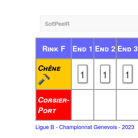
SoftPeelR
Rink F
End 1
End 2
End 3
Chêne
1
1
1
Corsier-
Port
Ligue B - Championnat Genevois - 2023