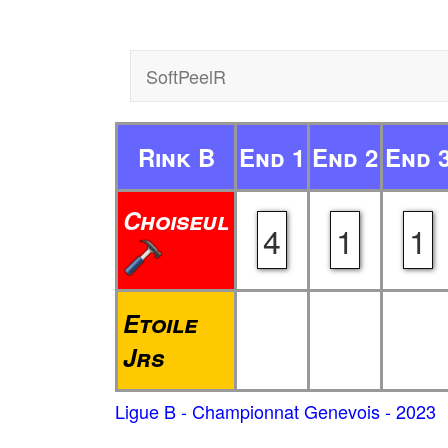
SoftPeelR
Rink B
End 1
End 2
End 
Choiseul
4
1
1
Etoile
Jrs
Ligue B - Championnat Genevois - 2023