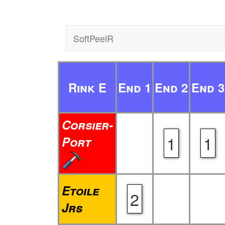
SoftPeelR
Rink E
End 1
End 2
End 3
Corsier-
1
1
Port
Etoile
2
Jrs