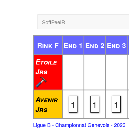
SoftPeelR
Rink F
End 1
End 2
End 3
Etoile
Jrs
Avenir
1
1
1
Jrs
Ligue B - Championnat Genevois - 2023