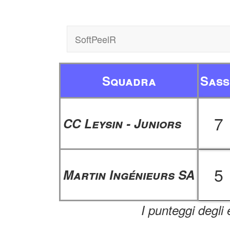
SoftPeelR
Squadra
Sass
7
CC Leysin - Juniors
5
Martin Ingénieurs SA
I punteggi degli