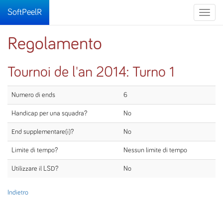
SoftPeelR
Toggle
naviga
Regolamento
Tournoi de l'an 2014: Turno 1
Numero di ends
6
Handicap per una squadra?
No
End supplementare(i)?
No
Limite di tempo?
Nessun limite di tempo
Utilizzare il LSD?
No
Indietro