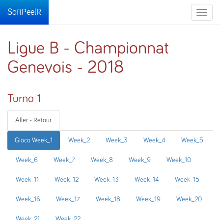
SoftPeelR
Toggle
naviga
Ligue B - Championnat
Genevois - 2018
Turno 1
Aller - Retour
Gioco Week_1
Week_2
Week_3
Week_4
Week_5
Week_6
Week_7
Week_8
Week_9
Week_10
Week_11
Week_12
Week_13
Week_14
Week_15
Week_16
Week_17
Week_18
Week_19
Week_20
Week_21
Week_22