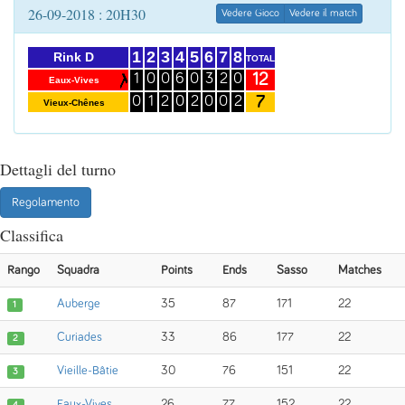
26-09-2018 : 20H30
Vedere Gioco
Vedere il match
1
2
3
4
5
6
7
8
Rink D
TOTAL
12
1
0
0
6
0
3
2
0
Eaux-Vives
7
0
1
2
0
2
0
0
2
Vieux-Chênes
Dettagli del turno
Regolamento
Classifica
Rango
Squadra
Points
Ends
Sasso
Matches
Auberge
35
87
171
22
1
Curiades
33
86
177
22
2
Vieille-Bâtie
30
76
151
22
3
Eaux-Vives
26
77
152
22
4