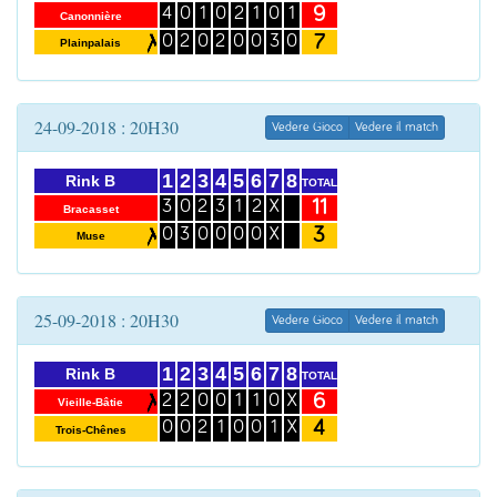
9
4
0
1
0
2
1
0
1
Canonnière
7
0
2
0
2
0
0
3
0
Plainpalais
24-09-2018 : 20H30
Vedere Gioco
Vedere il match
1
2
3
4
5
6
7
8
Rink B
TOTAL
11
3
0
2
3
1
2
X
Bracasset
3
0
3
0
0
0
0
X
Muse
25-09-2018 : 20H30
Vedere Gioco
Vedere il match
1
2
3
4
5
6
7
8
Rink B
TOTAL
6
2
2
0
0
1
1
0
X
Vieille-Bâtie
4
0
0
2
1
0
0
1
X
Trois-Chênes