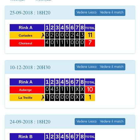
25-09-2018 : 18H20
Vedere Gioco
Vedere il match
1
2
3
4
5
6
7
8
Rink A
TOTAL
11
0
2
0
0
0
2
4
3
Curiades
7
4
0
1
1
1
0
0
0
Choiseul
10-12-2018 : 20H30
Vedere Gioco
Vedere il match
1
2
3
4
5
6
7
8
Rink A
TOTAL
10
0
4
3
1
1
1
X
X
Auberge
1
1
0
0
0
0
0
X
X
La Treille
24-09-2018 : 18H20
Vedere Gioco
Vedere il match
1
2
3
4
5
6
7
8
Rink B
TOTAL