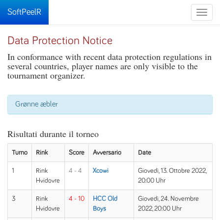
SoftPeelR
Toggle
naviga
Data Protection Notice
In conformance with recent data protection regulations in
several countries, player names are only visible to the
tournament organizer.
Grønne æbler
Risultati durante il torneo
Turno
Rink
Score
Avversario
Date
1
Rink
4 - 4
Xcowi
Giovedì, 13. Ottobre 2022,
Hvidovre
20:00 Uhr
3
Rink
4 - 10
HCC Old
Giovedì, 24. Novembre
Hvidovre
Boys
2022, 20:00 Uhr