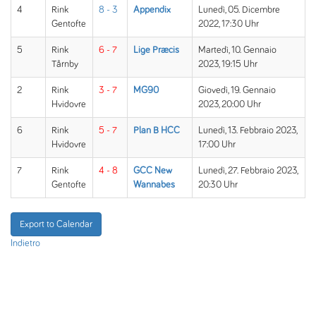
4
Rink
8 - 3
Appendix
Lunedì, 05. Dicembre
Gentofte
2022, 17:30 Uhr
5
Rink
6 - 7
Lige Præcis
Martedì, 10. Gennaio
Tårnby
2023, 19:15 Uhr
2
Rink
3 - 7
MG90
Giovedì, 19. Gennaio
Hvidovre
2023, 20:00 Uhr
6
Rink
5 - 7
Plan B HCC
Lunedì, 13. Febbraio 2023,
Hvidovre
17:00 Uhr
7
Rink
4 - 8
GCC New
Lunedì, 27. Febbraio 2023,
Gentofte
Wannabes
20:30 Uhr
Export to Calendar
Indietro