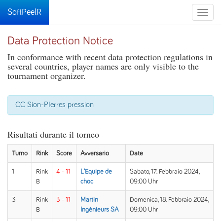
SoftPeelR
Toggle
naviga
Data Protection Notice
In conformance with recent data protection regulations in
several countries, player names are only visible to the
tournament organizer.
CC Sion-PIerres pression
Risultati durante il torneo
Turno
Rink
Score
Avversario
Date
1
Rink
4 - 11
L'Equipe de
Sabato, 17. Febbraio 2024,
B
choc
09:00 Uhr
3
Rink
3 - 11
Martin
Domenica, 18. Febbraio 2024,
B
Ingénieurs SA
09:00 Uhr