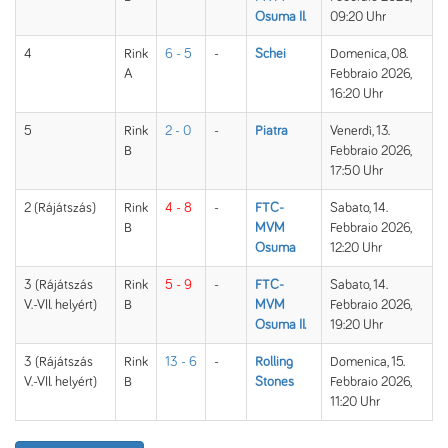
Osuma II.
09:20 Uhr
4
Rink
6 - 5
-
Schei
Domenica, 08.
A
Febbraio 2026,
16:20 Uhr
5
Rink
2 - 0
-
Piatra
Venerdì, 13.
B
Febbraio 2026,
17:50 Uhr
2 (Rájátszás)
Rink
4 - 8
-
FTC-
Sabato, 14.
B
MVM
Febbraio 2026,
Osuma
12:20 Uhr
3 (Rájátszás
Rink
5 - 9
-
FTC-
Sabato, 14.
V.-VII. helyért)
B
MVM
Febbraio 2026,
Osuma II.
19:20 Uhr
3 (Rájátszás
Rink
13 - 6
-
Rolling
Domenica, 15.
V.-VII. helyért)
B
Stones
Febbraio 2026,
11:20 Uhr