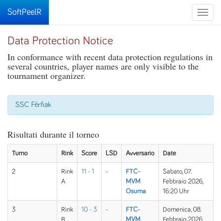
SoftPeelR
Toggle
naviga
Data Protection Notice
In conformance with recent data protection regulations in
several countries, player names are only visible to the
tournament organizer.
SSC Férfiak
Risultati durante il torneo
Turno
Rink
Score
LSD
Avversario
Date
2
Rink
11 - 1
-
FTC-
Sabato, 07.
A
MVM
Febbraio 2026,
Osuma
16:20 Uhr
3
Rink
10 - 3
-
FTC-
Domenica, 08.
B
MVM
Febbraio 2026,