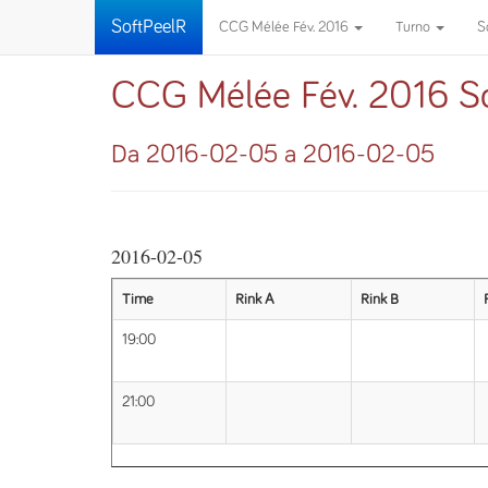
SoftPeelR
CCG Mélée Fév. 2016
Turno
S
CCG Mélée Fév. 2016 S
Da 2016-02-05 a 2016-02-05
2016-02-05
Time
Rink A
Rink B
19:00
21:00