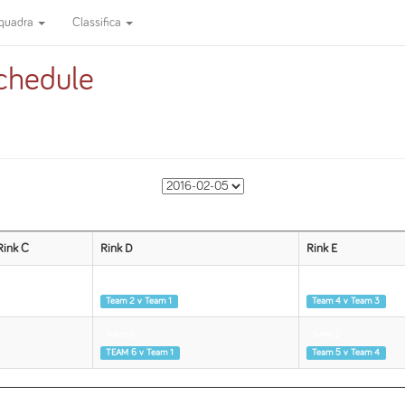
quadra
Classifica
chedule
Rink C
Rink D
Rink E
Turno 1
Turno 1
Team 2 v Team 1
Team 4 v Team 3
Turno 2
Turno 2
TEAM 6 v Team 1
Team 5 v Team 4