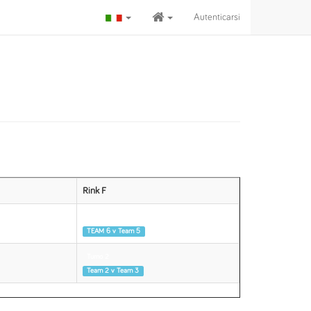
Autenticarsi
Rink F
Turno 1
TEAM 6 v Team 5
Turno 2
Team 2 v Team 3