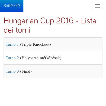
SoftPeelR
Toggle
naviga
Hungarian Cup 2016 - Lista
dei turni
Turno 1
(Triple Knockout)
Turno 2
(Helyosztó mérkőzések)
Turno 3
(Final)