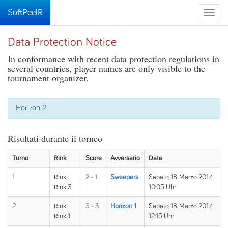
SoftPeelR
Toggle
naviga
Data Protection Notice
In conformance with recent data protection regulations in
several countries, player names are only visible to the
tournament organizer.
Horizon 2
Risultati durante il torneo
Turno
Rink
Score
Avversario
Date
1
Rink
2 - 1
Sweepers
Sabato, 18. Marzo 2017,
Rink 3
10:05 Uhr
2
Rink
3 - 3
Horizon 1
Sabato, 18. Marzo 2017,
Rink 1
12:15 Uhr