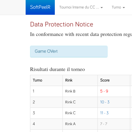
SoftPeelR
Tournoi Interne du CC ...
Turno
Data Protection Notice
In conformance with recent data protection regul
Game OVert
Risultati durante il torneo
Turno
Rink
Score
1
Rink B
5 - 9
2
Rink C
10 - 3
3
Rink C
11 - 3
4
Rink A
7 - 7