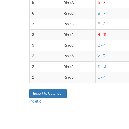
5
Rink A
5 - 8
6
Rink C
9 - 7
7
Rink B
8 - 8
8
Rink B
4 - 11
9
Rink C
8 - 4
2
Rink A
7 - 3
2
Rink B
11 - 3
2
Rink B
5 - 4
Export to Calendar
Indietro