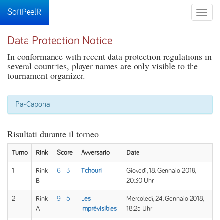
SoftPeelR
Toggle
naviga
Data Protection Notice
In conformance with recent data protection regulations in
several countries, player names are only visible to the
tournament organizer.
Pa-Capona
Risultati durante il torneo
Turno
Rink
Score
Avversario
Date
1
Rink
6 - 3
Tchouri
Giovedì, 18. Gennaio 2018,
B
20:30 Uhr
2
Rink
9 - 5
Les
Mercoledì, 24. Gennaio 2018,
A
Imprévisibles
18:25 Uhr