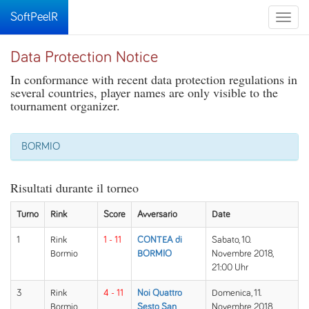
SoftPeelR
Toggle
naviga
Data Protection Notice
In conformance with recent data protection regulations in
several countries, player names are only visible to the
tournament organizer.
BORMIO
Risultati durante il torneo
Turno
Rink
Score
Avversario
Date
1
Rink
1 - 11
CONTEA di
Sabato, 10.
Bormio
BORMIO
Novembre 2018,
21:00 Uhr
3
Rink
4 - 11
Noi Quattro
Domenica, 11.
Bormio
Sesto San
Novembre 2018,