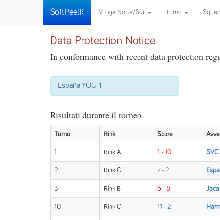
SoftPeelR
V Liga Norte/Sur
Turno
Squa
Data Protection Notice
In conformance with recent data protection regul
España YOG 1
Risultati durante il torneo
Turno
Rink
Score
Avve
1
Rink A
1 - 10
SVC 
2
Rink C
7 - 2
Espa
3
Rink B
5 - 8
Jaca
10
Rink C
11 - 2
Harr