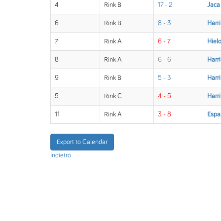
4
Rink B
17 - 2
Jaca
6
Rink B
8 - 3
Harr
7
Rink A
6 - 7
Hiel
8
Rink A
6 - 6
Harr
9
Rink B
5 - 3
Harr
5
Rink C
4 - 5
Harr
11
Rink A
3 - 8
Espa
Export to Calendar
Indietro