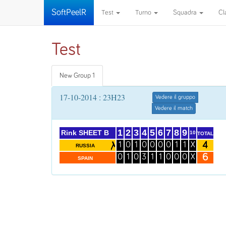
SoftPeelR
Test
Turno
Squadra
Cl
Test
New Group 1
17-10-2014 : 23H23
Vedere il gruppo
Vedere il match
1
2
3
4
5
6
7
8
9
Rink SHEET B
10
TOTAL
4
1
0
1
0
0
0
0
1
1
X
RUSSIA
6
0
1
0
3
1
1
0
0
0
X
SPAIN