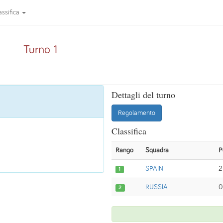
assifica
Turno 1
Dettagli del turno
Regolamento
Classifica
Rango
Squadra
P
SPAIN
2
1
RUSSIA
0
2