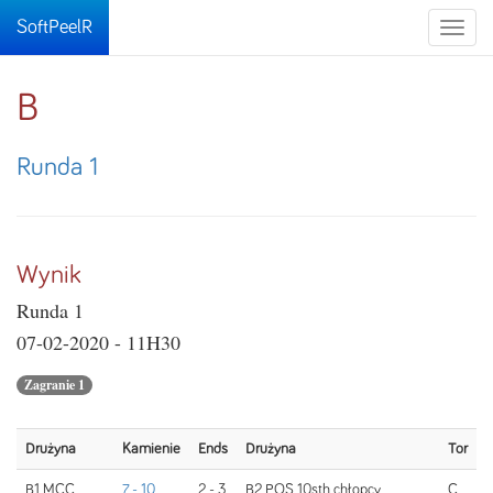
SoftPeelR
Toggle
naviga
B
Runda 1
Wynik
Runda 1
07-02-2020 - 11H30
Zagranie 1
Drużyna
Kamienie
Ends
Drużyna
Tor
B1 MCC
7 - 10
2 - 3
B2 POS 10sth chłopcy
C