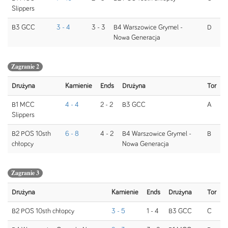
Slippers
B3 GCC
3 - 4
3 - 3
B4 Warszowice Grymel -
D
Nowa Generacja
Zagranie 2
Drużyna
Kamienie
Ends
Drużyna
Tor
B1 MCC
4 - 4
2 - 2
B3 GCC
A
Slippers
B2 POS 10sth
6 - 8
4 - 2
B4 Warszowice Grymel -
B
chłopcy
Nowa Generacja
Zagranie 3
Drużyna
Kamienie
Ends
Drużyna
Tor
B2 POS 10sth chłopcy
3 - 5
1 - 4
B3 GCC
C