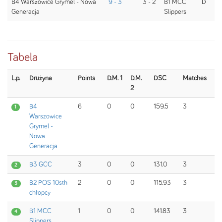
B4 Warszowice Grymel - Nowa
9 - 3
3 - 2
B1 MCC
D
Generacja
Slippers
Tabela
L.p.
Drużyna
Points
D.M. 1
D.M.
DSC
Matches
2
B4
6
0
0
159.5
3
1
Warszowice
Grymel -
Nowa
Generacja
B3 GCC
3
0
0
131.0
3
2
B2 POS 10sth
2
0
0
115.93
3
3
chłopcy
B1 MCC
1
0
0
141.83
3
4
Slippers