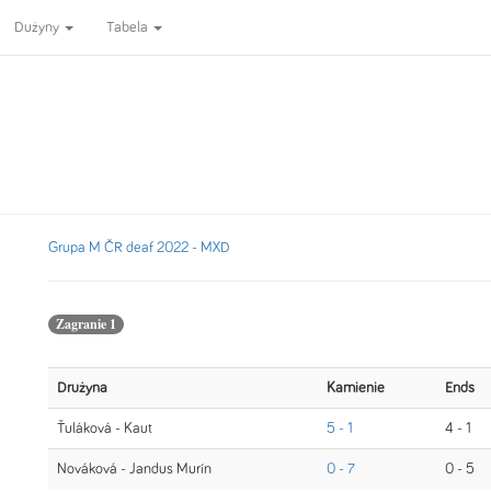
Dużyny
Tabela
Grupa M ČR deaf 2022 - MXD
Zagranie 1
Drużyna
Kamienie
Ends
Ťuláková - Kaut
5 - 1
4 - 1
Nováková - Jandus Murín
0 - 7
0 - 5