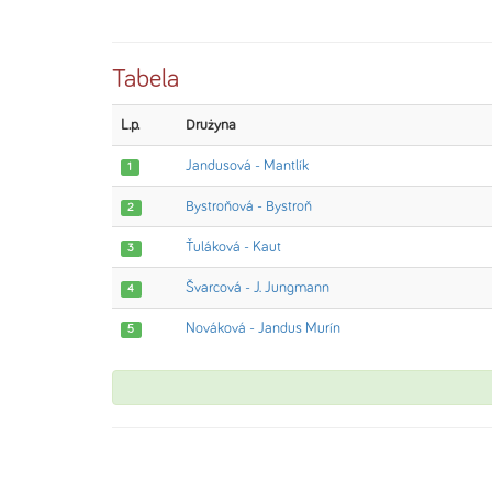
Tabela
L.p.
Drużyna
Jandusová - Mantlík
1
Bystroňová - Bystroň
2
Ťuláková - Kaut
3
Švarcová - J. Jungmann
4
Nováková - Jandus Murín
5