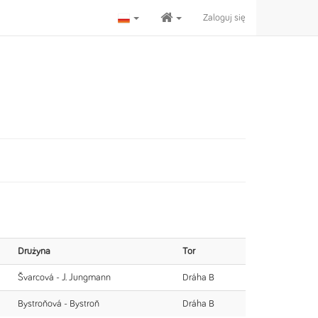
Zaloguj się
Drużyna
Tor
Švarcová - J. Jungmann
Dráha B
Bystroňová - Bystroň
Dráha B