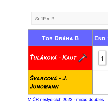
SoftPeelR
Tor Dráha B
End 
1
Ťuláková - Kaut
Švarcová - J.
Jungmann
M ČR neslyšících 2022 - mixed doubles