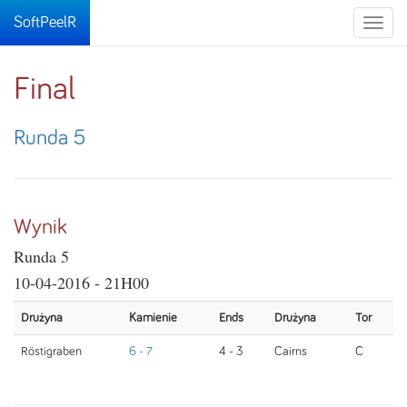
SoftPeelR
Toggle
naviga
Final
Runda 5
Wynik
Runda 5
10-04-2016 - 21H00
Drużyna
Kamienie
Ends
Drużyna
Tor
Röstigraben
6 - 7
4 - 3
Cairns
C