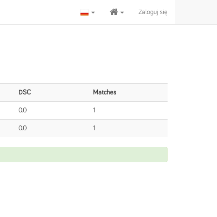
Zaloguj się
DSC
Matches
0.0
1
0.0
1