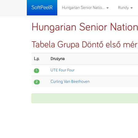
SoftPeelR
Hungarian Senior Natio...
Rundy
Hungarian Senior Natio
Tabela Grupa Döntő első mé
L.p.
Drużyna
UTE Four Four
1
Curling Van Beethoven
2