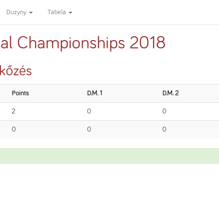
Dużyny
Tabela
nal Championships 2018
rkőzés
Points
D.M. 1
D.M. 2
2
0
0
0
0
0