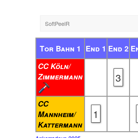
SoftPeelR
Tor Bahn 1
End 1
End 2
E
CC Köln/
3
Zimmermann
CC
1
Mannheim/
Kattermann