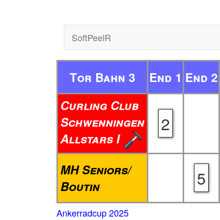
SoftPeelR
Tor Bahn 3
End 1
End 2
Curling Club
2
Schwenningen
Allstars I
MH Seniors/
5
Boutin
Ankerradcup 2025