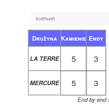
SoftPeelR
Drużyna
Kamienie
Endy
5
3
LA TERRE
5
3
MERCURE
End by end s