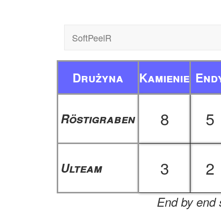
SoftPeelR
Drużyna
Kamienie
End
8
5
Röstigraben
3
2
Ulteam
End by end s